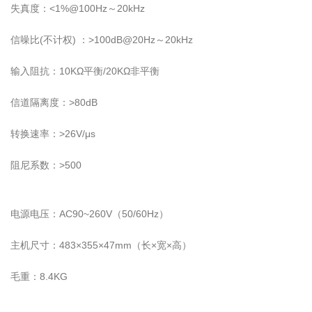
失真度：<1%@100Hz～20kHz
信噪比(不计权) ：>100dB@20Hz～20kHz
输入阻抗：10KΩ平衡/20KΩ非平衡
信道隔离度：>80dB
转换速率：>26V/μs
阻尼系数：>500
电源电压：AC90~260V（50/60Hz）
主机尺寸：483×355×47mm（长×宽×高）
毛重：8.4KG