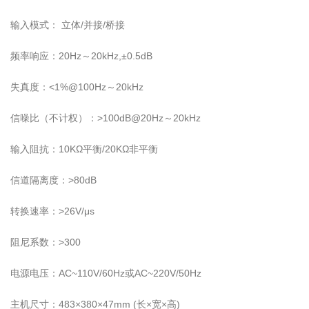
输入模式： 立体/并接/桥接
频率响应：20Hz～20kHz,±0.5dB
失真度：<1%@100Hz～20kHz
信噪比（不计权）：>100dB@20Hz～20kHz
输入阻抗：10KΩ平衡/20KΩ非平衡
信道隔离度：>80dB
转换速率：>26V/μs
阻尼系数：>300
电源电压：AC~110V/60Hz或AC~220V/50Hz
主机尺寸：483×380×47mm (长×宽×高)