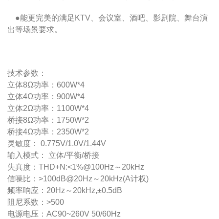
●
能更完美的满足KTV、会议室、酒吧、影剧院、舞台演
出等场景要求。
技术参数：
立体8Ω功率：600W*4
立体4Ω功率：900W*4
立体2Ω功率：1100W*4
桥接8Ω功率：1750W*2
桥接4Ω功率：2350W*2
灵敏度： 0.775V/1.0V/1.44V
输入模式： 立体/平衡/桥接
失真度：THD+N:<1%@100Hz～20kHz
信噪比：>100dB@20Hz～20kHz(A计权)
频率响应：20Hz～20kHz,±0.5dB
阻尼系数：>500
电源电压：AC90~260V 50/60Hz