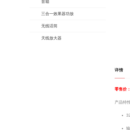
音箱
三合一效果器功放
无线话筒
天线放大器
详情
零售价：
产品特
3
输