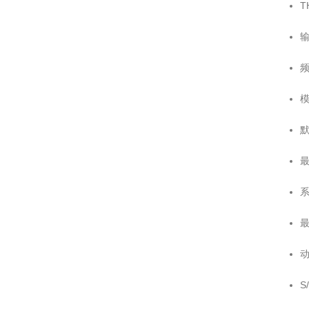
T
输
频
模
默
最
系
最
动
S