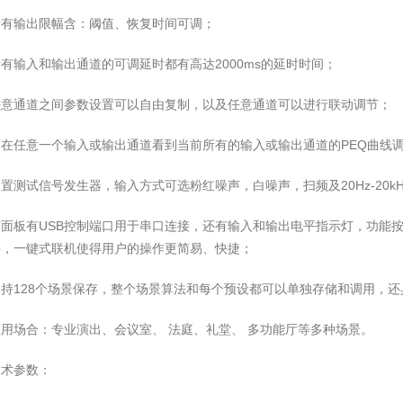
所有输出限幅含：阈值、恢复时间可调；
有输入和输出通道的可调延时都有高达2000ms的延时时间；
任意通道之间参数设置可以自由复制，以及任意通道可以进行联动调节；
可在任意一个输入或输出通道看到当前所有的输入或输出通道的PEQ曲线
置测试信号发生器，输入方式可选粉红噪声，白噪声，扫频及20Hz-20k
面板有USB控制端口用于串口连接，还有输入和输出电平指示灯，功能按
接，一键式联机使得用户的操作更简易、快捷；
支持128个场景保存，整个场景算法和每个预设都可以单独存储和调用，
用场合：专业演出、会议室、 法庭、礼堂、 多功能厅等多种场景。
技术参数：