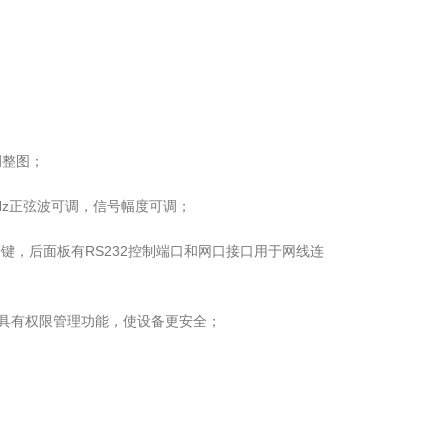
调整图；
Hz正弦波可调，信号幅度可调；
键，后面板有RS232控制端口和网口接口用于网线连
还具有权限管理功能，使设备更安全；