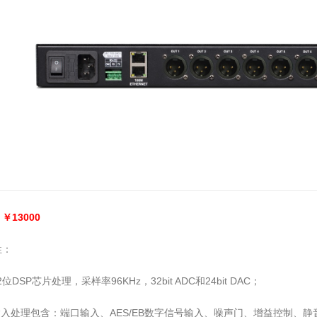
￥13000
性：
2位DSP芯片处理，采样率96KHz，32bit ADC和24bit DAC；
入处理包含：端口输入、AES/EB数字信号输入、噪声门、增益控制、静音