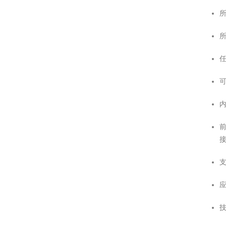
所
内
前
应