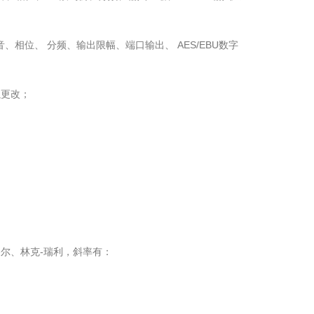
、相位、 分频、输出限幅、端口输出、 AES/EBU数字
以更改；
；
尔、林克-瑞利，斜率有：