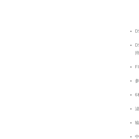
D
D
持
F
参
滤
输
中